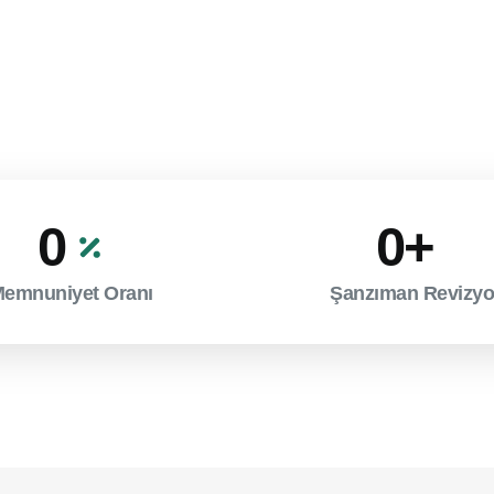
0
0
+
emnuniyet Oranı
Şanzıman Revizy